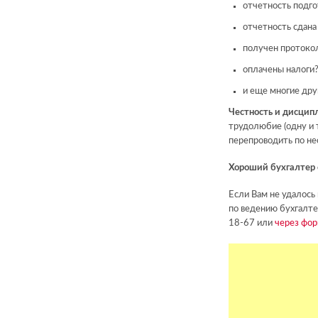
отчетность подго
отчетность сдана 
получен протоко
оплачены налоги
и еще многие друг
Честность и дисцип
трудолюбие (одну и 
перепроводить по нес
Хороший бухгалтер 
Если Вам не удалось
по ведению бухгалте
18-67 или
через фор