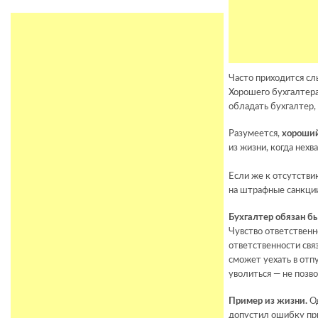
Часто приходится сл
Хорошего бухгалтера
обладать бухгалтер,
Разумеется,
хороший
из жизни, когда нех
Если же к отсутстви
на штрафные санкции
Бухгалтер обязан б
Чувство ответственн
ответственности свя
сможет уехать в отпу
уволиться — не позво
Пример из жизни.
Од
допустил ошибку пр