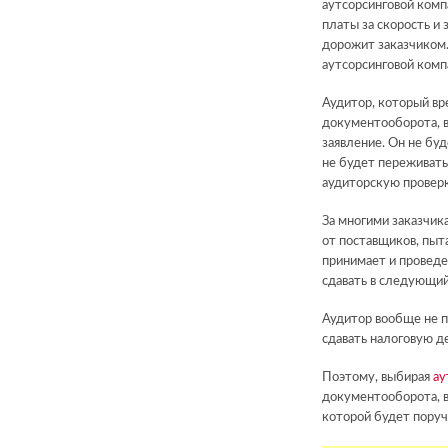
аутсорсинговой компа
платы за скорость и
дорожит заказчиком.
аутсорсинговой комп
Аудитор, который вр
документооборота, в
заявление. Он не буд
не будет переживать,
аудиторскую проверк
За многими заказчик
от поставщиков, пы
принимает и проведе
сдавать в следующий
Аудитор вообще не п
сдавать налоговую д
Поэтому, выбирая
ау
документооборота, в
которой будет поруч