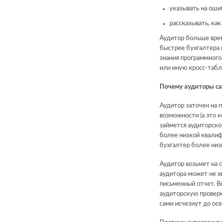
указывать на оши
рассказывать, ка
Аудитор больше врем
быстрее бухгалтера н
знания программного 
или иную кросс-табл
Почему аудиторы са
Аудитор заточен на 
возможности (а это к
займется аудиторско
более низкой квалиф
бухгалтер более низ
Аудитор возьмет на с
аудитора может не х
письменный отчет. В
аудиторскую проверк
сами исчезнут до осе