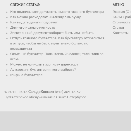
СВЕЖИЕ СТАТЬИ:
МЕНЮ
Кто подписывает документы вместо главного бухгалтера
Главная (О
Как можно расходовать наличную выручку
Как мы ра
Как выдать деньги под отчет
Стоимость 
Для чего нужна отчетность
Статьи
Электронный документооборот: быть или не быть
Контакты
Отпуск главного бухгалтера. Как бухгалтеру отправиться
в отпуск, чтобы не было мучительно больно по
возвращении
Опытный бухгалтер. Талантливый человек, талантлив во
всем?
Можно не начислять зарплату директору
Аутсорсинг бухгалтерии, кого выбрать?
Мифы о бухгалтере
© 2012 - 2013
СальдоКонсалт
(812) 309-18-67
Бухгалтерское обслуживание в Санкт-Петербурге