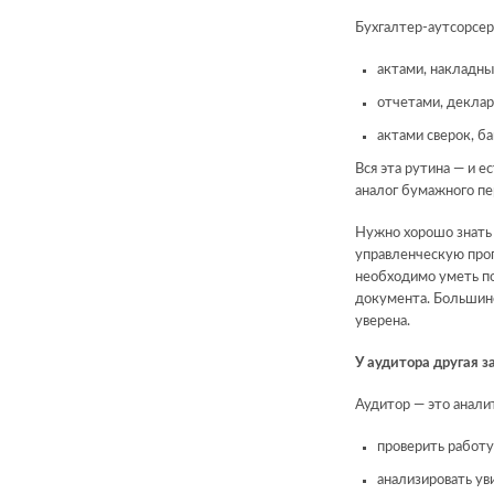
Бухгалтер-аутсорсер
актами, накладны
отчетами, деклар
актами сверок, б
Вся эта рутина — и е
аналог бумажного пер
Нужно хорошо знать 
управленческую прог
необходимо уметь по
документа. Большинс
уверена.
У аудитора другая з
Аудитор — это анали
проверить работу
анализировать ув