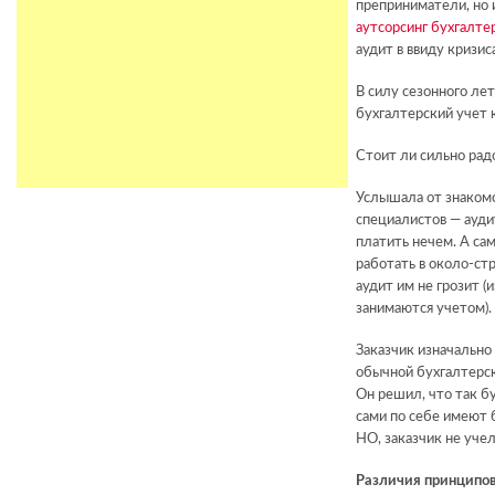
преприниматели, но 
аутсорсинг бухгалте
аудит в ввиду кризис
В силу сезонного ле
бухгалтерский учет 
Стоит ли сильно рад
Услышала от знакомо
специалистов — аудит
платить нечем. А са
работать в около-ст
аудит им не грозит (
занимаются учетом).
Заказчик изначально
обычной бухгалтерск
Он решил, что так б
сами по себе имеют 
НО, заказчик не учел
Различия принципов