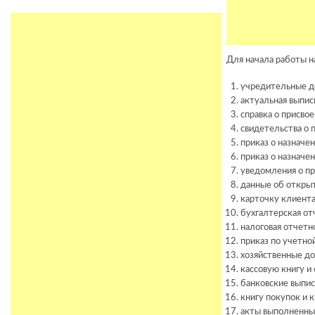
Для начала работы н
учредительные д
актуальная выпис
справка о присво
свидетельства о п
приказ о назначе
приказ о назначен
уведомления о п
данные об открыт
карточку клиента
бухгалтерская от
налоговая отчетн
приказ по учетно
хозяйственные до
кассовую книгу и 
банковские выпис
книгу покупок и 
акты выполненных